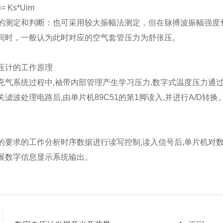
i= Ks*Uim
的测定和判断：也可采用较大振幅法测定，但在脉搏波振幅强度包络
间时，一般认为此时对应的空气套管压力为舒张压。
压计的工作原理
充气系统过程中,袖带内部管理产生学习压力,数字式温度压力通过传
关滤波处理电路后,由单片机89C51的第1脚读入,并进行A/D转换
的要求的工作分析时序数据进行读写控制,读入信号后,单片机对数字
展数字信息显示系统输出。