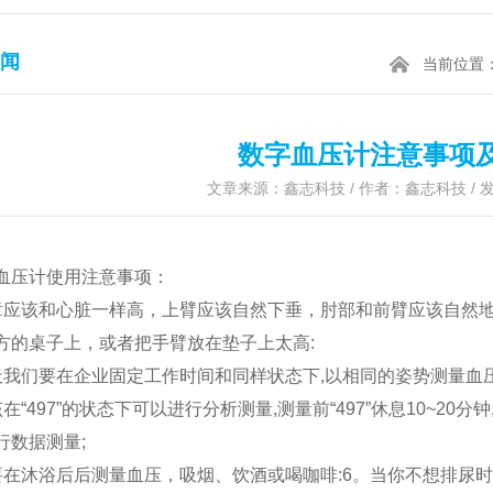
闻
当前位置
数字血压计注意事项
文章来源：鑫志科技 / 作者：鑫志科技 / 发表
血压计使用注意事项：
章应该和心脏一样高，上臂应该自然下垂，肘部和前臂应该自然
方的桌子上，或者把手臂放在垫子上太高:
天我们要在企业固定工作时间和同样状态下,以相同的姿势测量血压
在“497”的状态下可以进行分析测量,测量前“497”休息10~20
行数据测量;
要在沐浴后后测量血压，吸烟、饮酒或喝咖啡:6。当你不想排尿