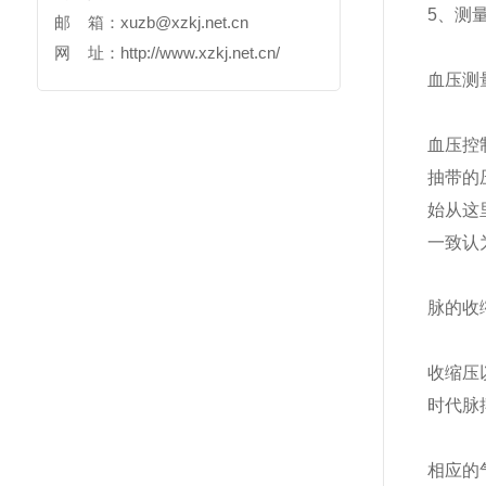
5、测
邮 箱：
xuzb@xzkj.net.cn
网 址：
http://www.xzkj.net.cn/
血压测
血压控
抽带的
始从这
一致认
脉的收
收缩压
时代脉搏
相应的