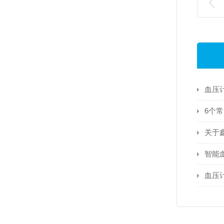
血压
6个
关于鑫
智能
血压