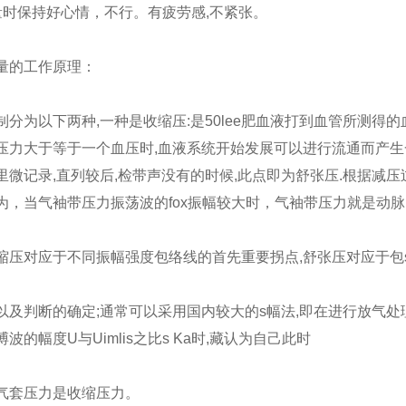
量时保持好心情，不行。有疲劳感,不紧张。
量的工作原理：
制分为以下两种,一种是收缩压:是50lee肥血液打到血管所测得的
压力大于等于一个血压时,血液系统开始发展可以进行流通而产生
里微记录,直列较后,检带声没有的时候,此点即为舒张压.根据减压
为，当气袖带压力振荡波的fox振幅较大时，气袖带压力就是动
缩压对应于不同振幅强度包络线的首先重要拐点,舒张压对应于包
以及判断的确定;通常可以采用国内较大的s幅法,即在进行放气
波的幅度U与Uimlis之比s Ka时,藏认为自己此时
气套压力是收缩压力。