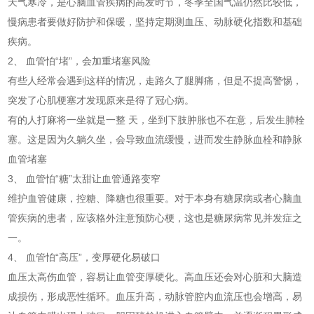
天气寒冷，是心脑血管疾病的高发时节，冬季全国气温仍然比较低，
慢病患者要做好防护和保暖，坚持定期测血压、动脉硬化指数和基础
疾病。
2、 血管怕“堵”，会加重堵塞风险
有些人经常会遇到这样的情况，走路久了腿脚痛，但是不提高警惕，
突发了心肌梗塞才发现原来是得了冠心病。
有的人打麻将一坐就是一整 天，坐到下肢肿胀也不在意，后发生肺栓
塞。这是因为久躺久坐，会导致血流缓慢，进而发生静脉血栓和静脉
血管堵塞
3、 血管怕“糖”太甜让血管通路变窄
维护血管健康，控糖、降糖也很重要。对于本身有糖尿病或者心脑血
管疾病的患者，应该格外注意预防心梗，这也是糖尿病常见并发症之
一。
4、 血管怕“高压”，变厚硬化易破口
血压太高伤血管，容易让血管变厚硬化。高血压还会对心脏和大脑造
成损伤，形成恶性循环。血压升高，动脉管腔内血流压也会增高，易