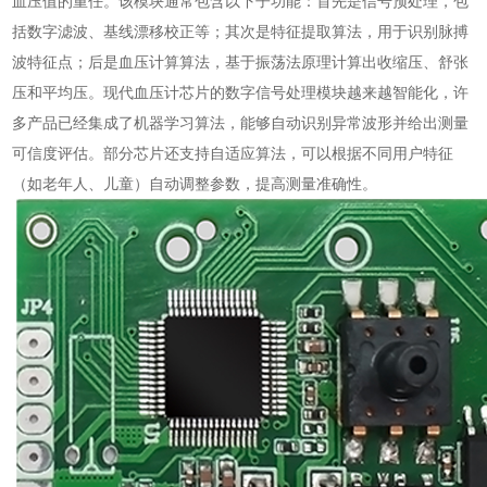
血压值的重任。该模块通常包含以下子功能：首先是信号预处理，包
括数字滤波、基线漂移校正等；其次是特征提取算法，用于识别脉搏
波特征点；后是血压计算算法，基于振荡法原理计算出收缩压、舒张
压和平均压。现代血压计芯片的数字信号处理模块越来越智能化，许
多产品已经集成了机器学习算法，能够自动识别异常波形并给出测量
可信度评估。部分芯片还支持自适应算法，可以根据不同用户特征
（如老年人、儿童）自动调整参数，提高测量准确性。