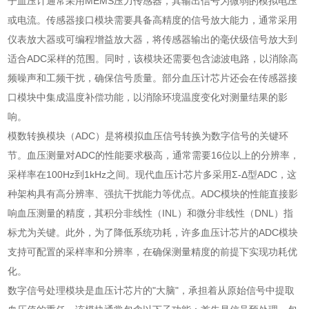
子血压计通常采用MEMS压力传感器，其输出信号为微弱的模拟电压
或电流。传感器接口模块需要具备高精度的信号放大能力，通常采用
仪表放大器或可编程增益放大器，将传感器输出的毫伏级信号放大到
适合ADC采样的范围。同时，该模块还需要包含滤波电路，以消除高
频噪声和工频干扰，确保信号质量。部分血压计芯片还会在传感器接
口模块中集成温度补偿功能，以消除环境温度变化对测量结果的影
响。
模数转换模块（ADC）是将模拟血压信号转换为数字信号的关键环
节。血压测量对ADC的性能要求极高，通常需要16位以上的分辨率，
采样率在100Hz到1kHz之间。现代血压计芯片多采用Σ-Δ型ADC，这
种架构具有高分辨率、强抗干扰能力等优点。ADC模块的性能直接影
响血压测量的精度，其积分非线性（INL）和微分非线性（DNL）指
标尤为关键。此外，为了降低系统功耗，许多血压计芯片的ADC模块
支持可配置的采样率和分辨率，在确保测量精度的前提下实现功耗优
化。
数字信号处理模块是血压计芯片的"大脑"，承担着从原始信号中提取