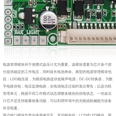
电源管理模块对于便携式血压计尤为重要。该模块需要为芯片各个部
分提供稳定的工作电压，同时延长电池寿命。典型的电源管理模块包
括：LDO稳压器，为模拟电路提供低噪声电源；DC-DC转换器，为数
字电路供电；电压监测电路，在电池电压过低时发出警告；以及功耗
管理单元，根据不同工作模式动态调整各模块的供电状态。一些血压
计芯片还支持能量收集功能，可以利用环境中的光能或机械能为设备
补充电量。
用户接口模块负责与使用者交互，其功能包括：LCD或LED驱动，用