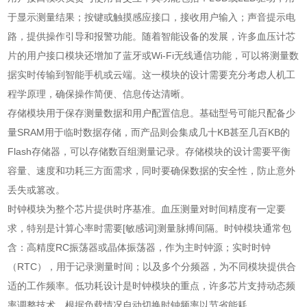
于显示测量结果；按键或触摸感应接口，接收用户输入；声音提示电
路，提供操作引导和报警功能。随着智能设备的发展，许多血压计芯
片的用户接口模块还增加了蓝牙或Wi-Fi无线通信功能，可以将测量数
据实时传输到智能手机或云端。这一模块的设计需要充分考虑人机工
程学原理，确保操作简便、信息传达清晰。
存储模块用于保存测量数据和用户配置信息。基础型号可能只配备少
量SRAM用于临时数据存储，而产品则会集成几十KB甚至几百KB的
Flash存储器，可以存储数百组测量记录。存储模块的设计需要平衡
容量、速度和功耗三方面需求，同时要确保数据的安全性，防止意外
丢失或篡改。
时钟模块为整个芯片提供时序基准。血压测量对时间精度有一定要
求，特别是计算心率时需要[敏感词]测量脉搏间隔。时钟模块通常包
含：高精度RC振荡器或晶体振荡器，作为主时钟源；实时时钟
（RTC），用于记录测量时间；以及多个分频器，为不同模块提供合
适的工作频率。低功耗设计是时钟模块的重点，许多芯片支持动态频
率调整技术，根据负载情况自动切换时钟频率以节省能耗。