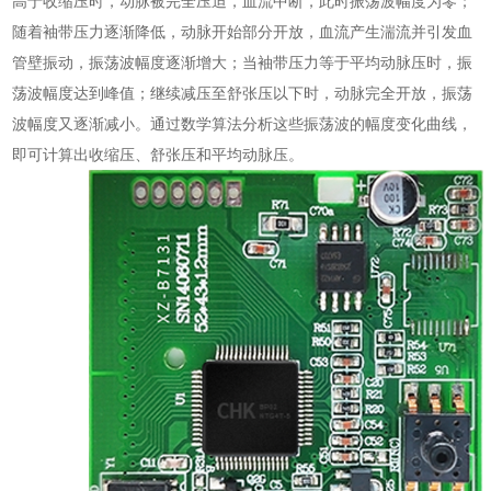
高于收缩压时，动脉被完全压迫，血流中断，此时振荡波幅度为零；
随着袖带压力逐渐降低，动脉开始部分开放，血流产生湍流并引发血
管壁振动，振荡波幅度逐渐增大；当袖带压力等于平均动脉压时，振
荡波幅度达到峰值；继续减压至舒张压以下时，动脉完全开放，振荡
波幅度又逐渐减小。通过数学算法分析这些振荡波的幅度变化曲线，
即可计算出收缩压、舒张压和平均动脉压。