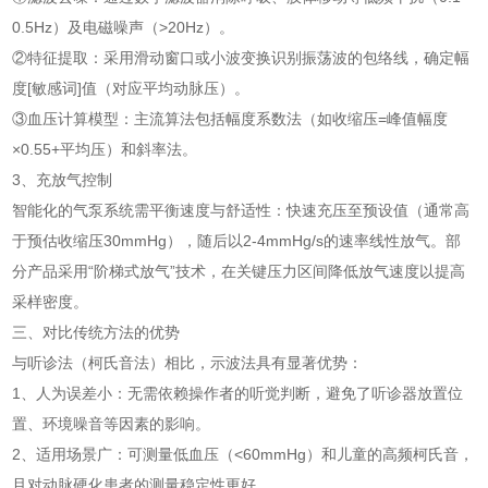
0.5Hz）及电磁噪声（>20Hz）。
②特征提取：采用滑动窗口或小波变换识别振荡波的包络线，确定幅
度[敏感词]值（对应平均动脉压）。
③血压计算模型：主流算法包括幅度系数法（如收缩压=峰值幅度
×0.55+平均压）和斜率法。
3、充放气控制
智能化的气泵系统需平衡速度与舒适性：快速充压至预设值（通常高
于预估收缩压30mmHg），随后以2-4mmHg/s的速率线性放气。部
分产品采用“阶梯式放气”技术，在关键压力区间降低放气速度以提高
采样密度。
三、对比传统方法的优势
与听诊法（柯氏音法）相比，示波法具有显著优势：
1、人为误差小：无需依赖操作者的听觉判断，避免了听诊器放置位
置、环境噪音等因素的影响。
2、适用场景广：可测量低血压（<60mmHg）和儿童的高频柯氏音，
且对动脉硬化患者的测量稳定性更好。