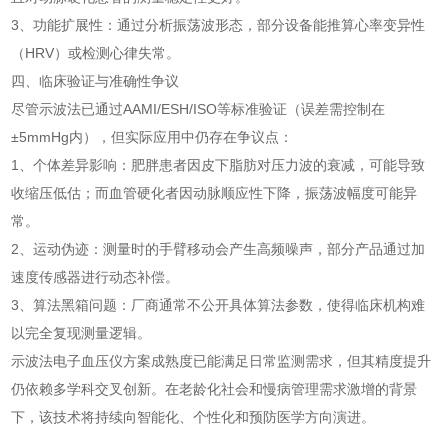
3、功能扩展性：通过分析振荡波形态，部分设备能推算心率变异性
（HRV）或检测心律失常。
四、临床验证与准确性争议
尽管示波法已通过AAMI/ESH/ISO等标准验证（误差需控制在
±5mmHg内），但实际应用中仍存在争议点：
1、个体差异影响：肥胖患者因皮下脂肪对压力波的衰减，可能导致
收缩压低估；而血管硬化者因动脉顺应性下降，振荡波幅度可能异
常。
2、运动伪迹：测量时的手臂移动会产生高频噪声，部分产品通过加
速度传感器进行动态补偿。
3、算法黑箱问题：厂商通常不公开具体算法参数，使得临床机构难
以完全复现测量逻辑。
示波法电子血压仪方案成熟度已能满足日常监测需求，但其精度提升
仍依赖多学科交叉创新。在老龄化社会和慢病管理需求激增的背景
下，该技术将持续向智能化、个性化和预防医学方向演进。