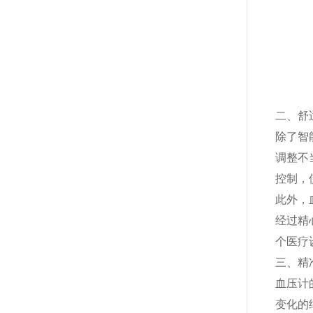
二、舒
除了智
调整不
控制，
此外，
经过精
个医疗
三、精
血压计
变化的