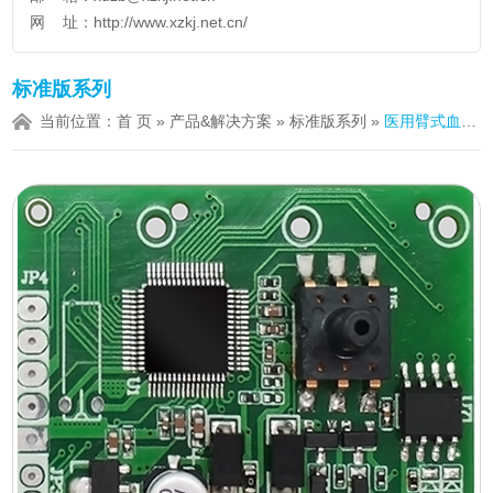
网 址：
http://www.xzkj.net.cn/
标准版系列
当前位置：
首 页
»
产品&解决方案
»
标准版系列
»
医用臂式血压计标准板