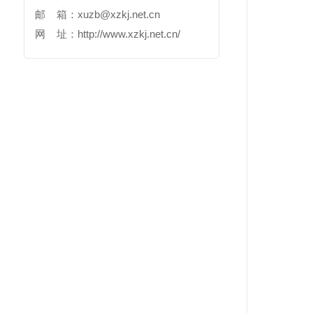
邮 箱：
xuzb@xzkj.net.cn
网 址：
http://www.xzkj.net.cn/