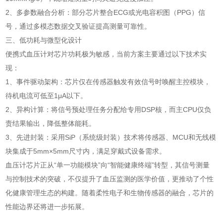
2、多参数融合分析：部分芯片整合ECG或光电容积图（PPG）信
号，通过多模态数据交叉验证提高测量可靠性。
三、低功耗与微型化设计
便携式血压计对芯片功耗极为敏感，当前方案主要通过以下技术实
现：
1、事件驱动架构：芯片仅在传感器触发有效信号时唤醒主控模块，
待机电流可低至1μA以下。
2、异构计算：将信号预处理任务分配给专用DSP核，而主CPU仅负
责结果输出，降低整体能耗。
3、先进封装：采用SiP（系统级封装）技术将传感器、MCU和无线模
块集成于5mm×5mm尺寸内，满足穿戴式设备需求。
血压计芯片正从“单一功能模块”向“智能健康终端”转型，其信号测量
与控制技术的突破，不仅提升了血压监测的医学价值，更推动了个性
化健康管理生态的构建。随着柔性电子和生物传感器的融合，芯片的
性能边界还将进一步拓展。