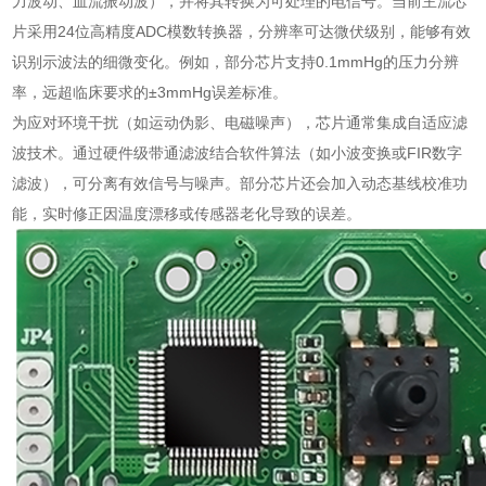
力波动、血流振动波），并将其转换为可处理的电信号。当前主流芯
片采用24位高精度ADC模数转换器，分辨率可达微伏级别，能够有效
识别示波法的细微变化。例如，部分芯片支持0.1mmHg的压力分辨
率，远超临床要求的±3mmHg误差标准。
为应对环境干扰（如运动伪影、电磁噪声），芯片通常集成自适应滤
波技术。通过硬件级带通滤波结合软件算法（如小波变换或FIR数字
滤波），可分离有效信号与噪声。部分芯片还会加入动态基线校准功
能，实时修正因温度漂移或传感器老化导致的误差。