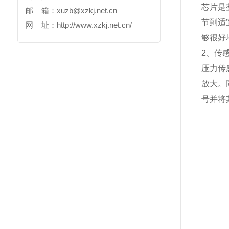
芯片是
邮 箱：
xuzb@xzkj.net.cn
节到适
网 址：
http://www.xzkj.net.cn/
够很好
2、传
压力传
放大。
号并将