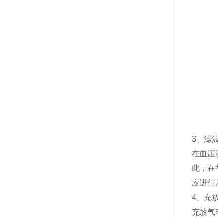
3、滤
在血压
此，在
应进行
4、充
充放气