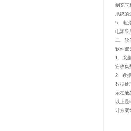
制充气
系统的
5、电
电源采
二、软
软件部
1、采
它收集
2、数
数据处
示在液
以上是
计方案